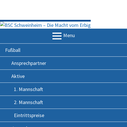
Skip
BSC SCHWEINHEIM – DIE MACHT
to
content
VOM ERBIG
Menu
PRIMARY
Fußball
MENU
Ansprechpartner
Aktive
1. Mannschaft
2. Mannschaft
Eintrittspreise