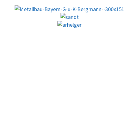
Tischtennis
Aktive
1. Mannschaft
2. Mannschaft
3. Mannschaft
Jugend
Hobby-Mannschaft
Abteilungsleitung
Ultimate Frisbee
Der Verein