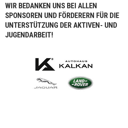
WIR BEDANKEN UNS BEI ALLEN
2. Mannschaft
SPONSOREN UND FÖRDERERN FÜR DIE
Eintrittspreise
UNTERSTÜTZUNG DER AKTIVEN- UND
JUGENDARBEIT!
Jugend
A-Jugend (Jahrgang 2007/2008)
Bezirksoberliga
B-Jugend (Jahrgang 2009)
Bezirksoberliga
C-Jugend 1 (Jahrgang 2011) Kreisliga
D-Jugend 1 (Jahrgang 2013) Kreisklasse
D-Jugend 2 (Jahrgang 2014) Kreisliga