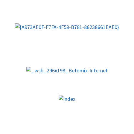
D-Jugend 3 (Jahrgang 2014) Gruppe
E-Jugend 1/2 (Jahrgang 2015)
E-Jugend 3/4 (Jahrgang 2016)
F-Jugend 1/2 (Jahrgang 2017)
F-Jugend 3/4 (Jahrgang 2018)
Bambinis (Jahrgang 2019 und jünger)
Alte Herren
Partner & Sponsoren
Kegeln
Tennis